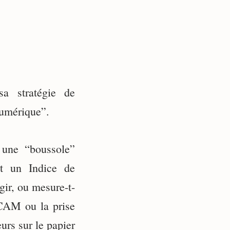
a stratégie de
Numérique”.
 une “boussole”
et un Indice de
gir, ou mesure-t-
ECAM ou la prise
urs sur le papier