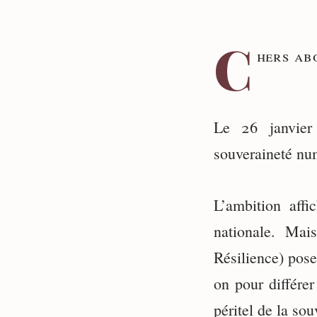
C
hers ab
Le 26 janvier
souveraineté nu
L’ambition aff
nationale. Mai
Résilience) pose
on pour différe
péritel de la so