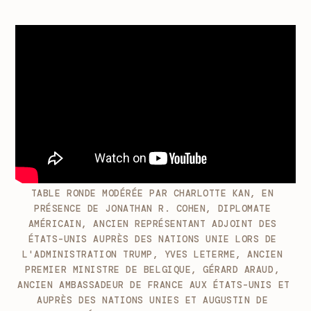
TABLE RONDE MODÉRÉE PAR CHARLOTTE KAN, EN 
PRÉSENCE DE JONATHAN R. COHEN, DIPLOMATE 
AMÉRICAIN, ANCIEN REPRÉSENTANT ADJOINT DES 
ÉTATS-UNIS AUPRÈS DES NATIONS UNIE LORS DE 
L'ADMINISTRATION TRUMP, YVES LETERME, ANCIEN 
PREMIER MINISTRE DE BELGIQUE, GÉRARD ARAUD, 
ANCIEN AMBASSADEUR DE FRANCE AUX ÉTATS-UNIS ET 
AUPRÈS DES NATIONS UNIES ET AUGUSTIN DE 