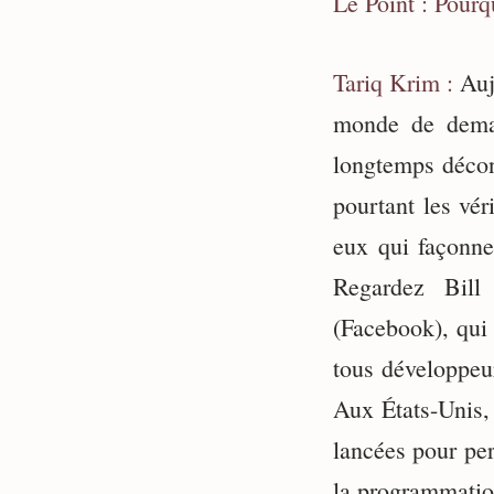
Le Point : Pourq
Tariq Krim :
Aujo
monde de demai
longtemps décons
pourtant les vér
eux qui façonne
Regardez Bill
(Facebook), qui 
tous développeur
Aux États-Unis, 
lancées pour per
la programmatio