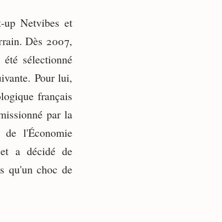
t-up Netvibes et
errain. Dès 2007,
a été sélectionné
vante. Pour lui,
logique français
missionné par la
t de l'Économie
 et a décidé de
us qu'un choc de