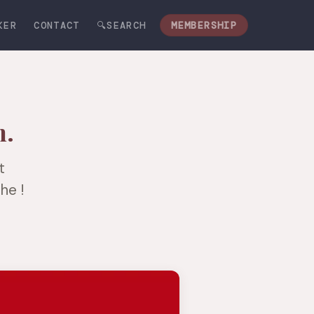
KER
CONTACT
🔍SEARCH
MEMBERSHIP
n.
t
he !