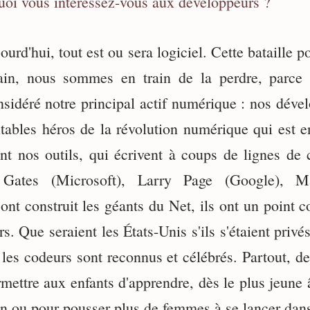
uoi vous intéressez-vous aux développeurs ?
urd'hui, tout est ou sera logiciel. Cette bataille p
n, nous sommes en train de la perdre, parce
idéré notre principal actif numérique : nos dével
itables héros de la révolution numérique qui est 
nt nos outils, qui écrivent à coups de lignes de c
 Gates (Microsoft), Larry Page (Google), M
ont construit les géants du Net, ils ont un point 
s. Que seraient les États-Unis s'ils s'étaient privés
les codeurs sont reconnus et célébrés. Partout, des
mettre aux enfants d'apprendre, dès le plus jeune 
n ou pour pousser plus de femmes à se lancer dans