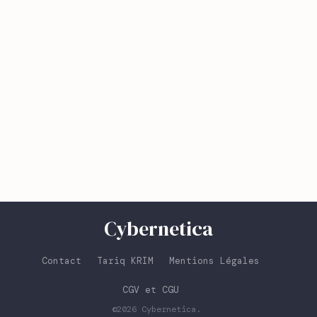
Cybernetica
Contact
Tariq KRIM
Mentions Légales
CGV et CGU
©2026
Cybernetica
.