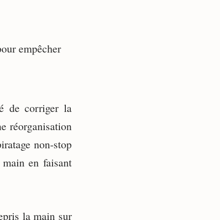
 pour empêcher
é de corriger la
ne réorganisation
piratage non-stop
 main en faisant
epris la main sur