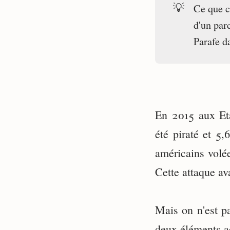
💡
Ce que ce
d'un par
Parafe d
⠀
En 2015 aux Et
été piraté et 5,
américains volée
Cette attaque ava
⠀
Mais on n'est p
deux éléments a