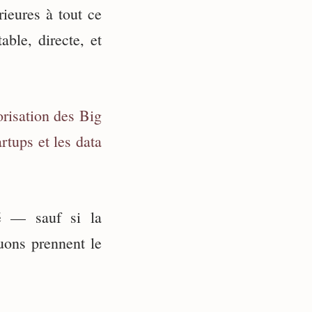
rieures à tout ce
able, directe, et
lorisation des Big
rtups et les data
né — sauf si la
uons prennent le