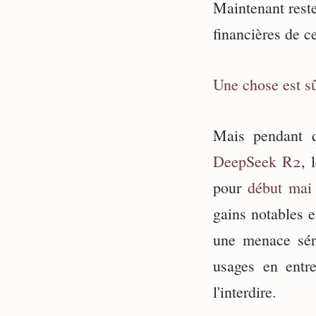
Maintenant rest
financières de c
Une chose est s
Mais pendant 
DeepSeek R2
, 
pour
début mai
gains notables 
une menace sér
usages en entr
l'interdire.