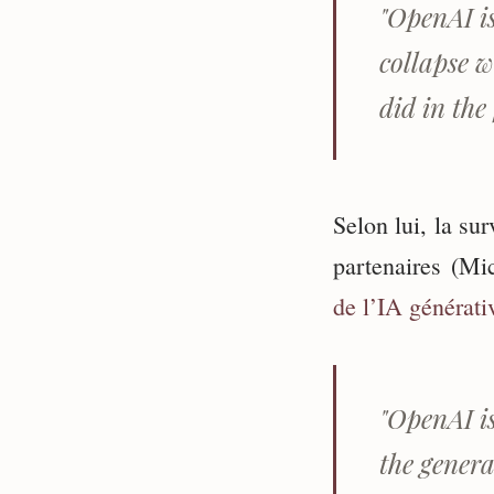
"OpenAI is
collapse w
did in the
Selon lui, la su
partenaires (Mi
de l’IA générat
"OpenAI is
the genera