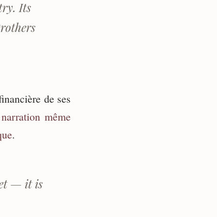
ry. Its
Brothers
financière de ses
a
narration même
que
.
t — it is