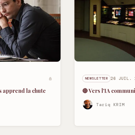
NEWSLETTER
26 JUIL. 
🔴 Vers l'IA communi
us apprend la chute
Tariq KRIM