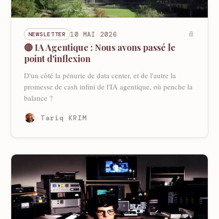
NEWSLETTER
10 MAI 2026
🔴 IA Agentique : Nous avons passé le
point d'inflexion
D'un côté la pénurie de data center, et de l'autre la
promesse de cash infini de l'IA agentique, où penche la
balance ?
Tariq KRIM