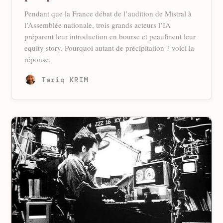
Pendant que la France débat de l’audition de Mistral à
l’Assemblée nationale, trois grands acteurs l’IA
préparent leur introduction en bourse et peaufinent leur
equity story. Pourquoi autant de précipitation ? voici la
réponse.
Tariq KRIM